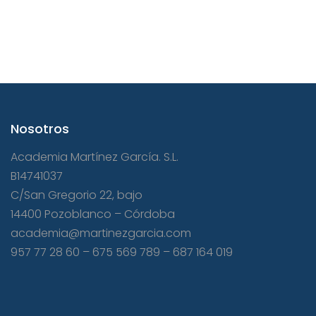
Nosotros
Academia Martínez García. S.L.
B14741037
C/San Gregorio 22, bajo
14400 Pozoblanco – Córdoba
academia@martinezgarcia.com
957 77 28 60
–
675 569 789
–
687 164 019