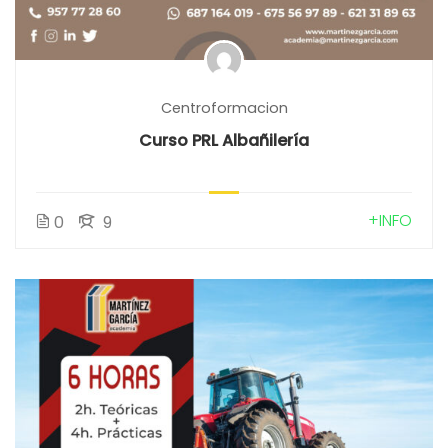
Centroformacion
Curso PRL Albañilería
+INFO
0
9