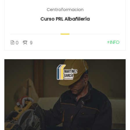
Centroformacion
Curso PRL Albañilería
+INFO
0
9