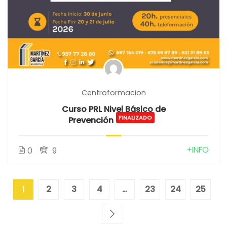
Centroformacion
Curso PRL Nivel Básico de
FINALIZADO
Prevención
+INFO
0
9
1
2
3
4
…
23
24
25