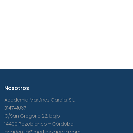
Nosotros
Academia Martínez García. S.L.
B14741037
C/San Gregorio 22, bajo
14400 Pozoblanco – Córdoba
academia@martinezgarcia.com