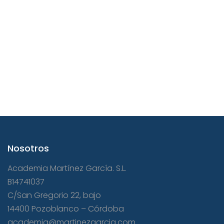
Nosotros
Academia Martínez García. S.L.
B14741037
C/San Gregorio 22, bajo
14400 Pozoblanco – Córdoba
academia@martinezgarcia.com