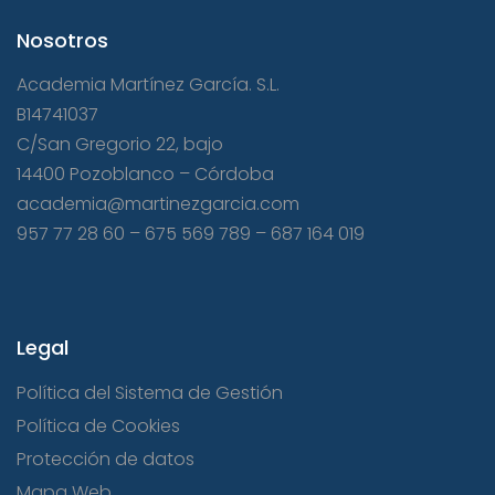
Nosotros
Academia Martínez García. S.L.
B14741037
C/San Gregorio 22, bajo
14400 Pozoblanco – Córdoba
academia@martinezgarcia.com
957 77 28 60
–
675 569 789
–
687 164 019
Legal
Política del Sistema de Gestión
Política de Cookies
Protección de datos
Mapa Web