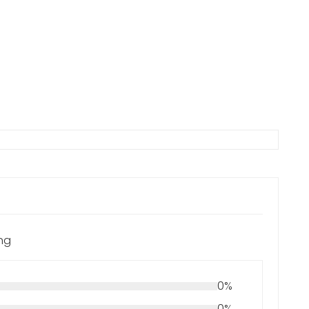
ing
0%
0%