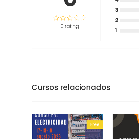
3
2
0 rating
1
Cursos relacionados
Free
Free