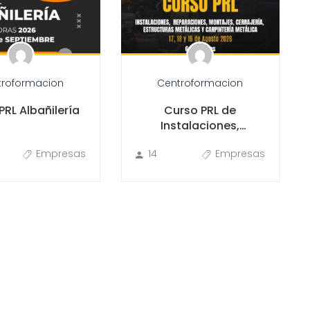
troformacion
Centroformacion
PRL Albañilería
Curso PRL de
Instalaciones,
Reparaciones,
Empresas
14
Empresas
Montajes, Cerrajería,
Estructuras Metálicas
y Carpintería Metálica