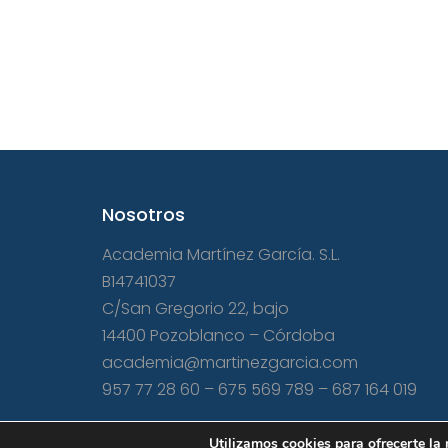
Nosotros
Academia Martínez García. S.L.
B14741037
C/San Gregorio 22, bajo
14400 Pozoblanco – Córdoba
academia@martinezgarcia.com
957 77 28 60
–
675 569 789
–
687 164 019
Utilizamos cookies para ofrecerte la