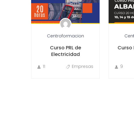
ion
Centroformacion
Cen
Curso PRL de
Curso 
dos
Electricidad
ormática
11
Empresas
9