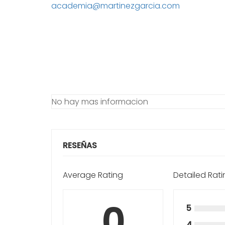
academia@martinezgarcia.com
No hay mas informacion
RESEÑAS
Average Rating
Detailed Rat
0
5
4