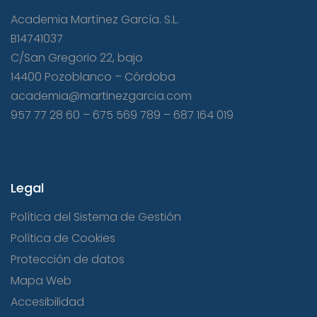
Academia Martínez García. S.L.
B14741037
C/San Gregorio 22, bajo
14400 Pozoblanco – Córdoba
academia@martinezgarcia.com
957 77 28 60
–
675 569 789
–
687 164 019
Legal
Política del Sistema de Gestión
Política de Cookies
Protección de datos
Mapa Web
Accesibilidad